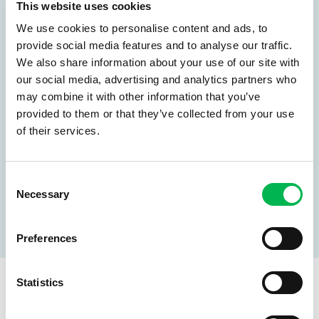
Privat
This website uses cookies
We use cookies to personalise content and ads, to
provide social media features and to analyse our traffic.
We also share information about your use of our site with
En av de bättre elfirmor som jag har anlitat under
our social media, advertising and analytics partners who
åren. Ställde upp på kort tid och utförde
may combine it with other information that you’ve
elarbeterna på ett professionellt sätt. Något lägre
provided to them or that they’ve collected from your use
pris än kolleger i branschen. Jag kan varmt
of their services.
rekommendera denna elfirma
Consent
Lars Lundénxm
Necessary
Selection
Privat
Preferences
Statistics