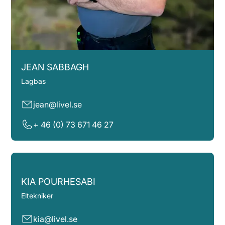
JEAN SABBAGH
Lagbas
jean@livel.se
+ 46 (0) 73 671 46 27
KIA POURHESABI
Eltekniker
kia@livel.se